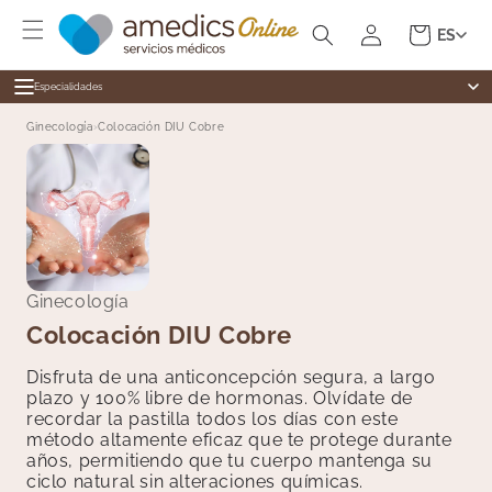
Ir
Iniciar
directamente
Carrito
ES
al contenido
sesión
Especialidades
Especialidades
Ginecología
›
Colocación DIU Cobre
Alergología
Medicina general
Cardiología
Dermatología
Cirugía General
Cardiología
Dermatología
Revisiones
Digestivo
Ginecología
Test Ràpidos
Endocrinología
Colocación DIU Cobre
Enfermería
Ginecología
Disfruta de una anticoncepción segura, a largo
plazo y 100% libre de hormonas. Olvídate de
Medicina Estética
recordar la pastilla todos los días con este
Fisioterapia
método altamente eficaz que te protege durante
años, permitiendo que tu cuerpo mantenga su
Hematología
ciclo natural sin alteraciones químicas.