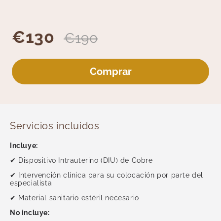
Medicina General
Medicina Interna
Medicina Tradicional
€130
€190
Medicina y Terapias Complementarias
Nutrición
Comprar
Oftalmología
Otorrinolaringología
Pediatría
Podología
Servicios incluidos
Reumatología
Test Rápidos
Incluye:
Unidad del Dolor
✔ Dispositivo Intrauterino (DIU) de Cobre
Revisiones
✔ Intervención clínica para su colocación por parte del
Psicología y Terapias
especialista
Radiología
✔ Material sanitario estéril necesario
Traumatología
No incluye: