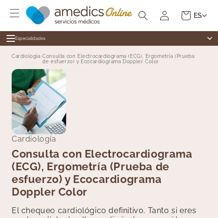
Ir
Iniciar
directamente
Carrito
ES
al contenido
sesión
Especialidades
Especialidades
Cardiología
›
Consulta con Electrocardiograma (ECG), Ergometría (Prueba
de esfuerzo) y Ecocardiograma Doppler Color
Alergología
Medicina general
Cardiología
Dermatología
Cirugía General
Cardiología
Dermatología
Revisiones
Digestivo
Test Ràpidos
Endocrinología
Cardiología
Enfermería
Consulta con Electrocardiograma
(ECG), Ergometría (Prueba de
Ginecología
esfuerzo) y Ecocardiograma
Medicina Estética
Doppler Color
Fisioterapia
Hematología
El chequeo cardiológico definitivo. Tanto si eres