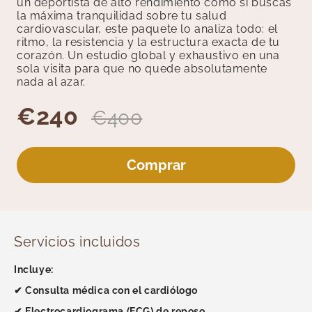
un deportista de alto rendimiento como si buscas
Medicina General
la máxima tranquilidad sobre tu salud
Medicina Interna
cardiovascular, este paquete lo analiza todo: el
Medicina Tradicional
ritmo, la resistencia y la estructura exacta de tu
corazón. Un estudio global y exhaustivo en una
Medicina y Terapias Complementarias
sola visita para que no quede absolutamente
Nutrición
nada al azar.
Oftalmología
€240
€400
Otorrinolaringología
Pediatría
Podología
Comprar
Reumatología
Test Rápidos
Unidad del Dolor
Revisiones
Servicios incluidos
Psicología y Terapias
Incluye:
Radiología
✔ Consulta médica con el cardiólogo
Traumatología
✔ Electrocardiograma (ECG) de reposo