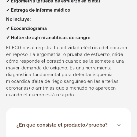
Urología
✔ Ergometría (prueba de esfuerzo en cinta)
Vascular
✔ Entrega de informe médico
Ver todas
No incluye:
✔ Ecocardiograma
✔ Holter de 24h ni analíticas de sangre
El ECG basal registra la actividad eléctrica del corazón
en reposo. La ergometría, o prueba de esfuerzo, mide
cómo responde el corazón cuando se le somete a una
mayor demanda de oxígeno. Es una herramienta
diagnóstica fundamental para detectar isquemia
miocárdica (falta de riego sanguíneo en las arterias
coronarias) o arritmias que a menudo no aparecen
cuando el cuerpo está relajado.
¿En qué consiste el producto/prueba?