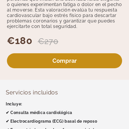
Medicina General
o quienes experimentan fatiga o dolor en el pecho
Medicina Interna
al moverse. Esta valoración evalúa tu respuesta
cardiovascular bajo estrés físico para descartar
Medicina Tradicional
problemas coronarios y garantizar que puedes
Medicina y Terapias Complementarias
ejercitarte con total seguridad.
Nutrición
€180
€270
Oftalmología
Otorrinolaringología
Pediatría
Comprar
Podología
Reumatología
Test Rápidos
Unidad del Dolor
Servicios incluidos
Revisiones
Incluye:
Psicología y Terapias
✔ Consulta médica cardiológica
Radiología
✔ Electrocardiograma (ECG) basal de reposo
Traumatología