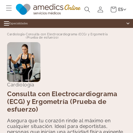
Ir
Iniciar
directamente
Carrito
ES
al contenido
sesión
Especialidades
Especialidades
Cardiología
›
Consulta con Electrocardiograma (ECG) y Ergometría
(Prueba de esfuerzo)
Alergología
Medicina general
Cardiología
Dermatología
Cirugía General
Cardiología
Dermatología
Revisiones
Digestivo
Test Ràpidos
Endocrinología
Cardiología
Enfermería
Consulta con Electrocardiograma
(ECG) y Ergometría (Prueba de
Ginecología
esfuerzo)
Medicina Estética
Fisioterapia
Asegura que tu corazón rinde al máximo en
Hematología
cualquier situación. Ideal para deportistas,
personas que inician una actividad física exigente