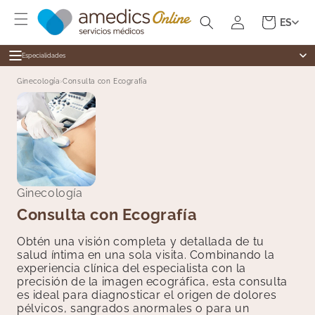
Ir
Iniciar
directamente
Carrito
ES
al contenido
sesión
Especialidades
Especialidades
Ginecología
›
Consulta con Ecografía
Alergología
Medicina general
Cardiología
Dermatología
Cirugía General
Cardiología
Dermatología
Revisiones
Digestivo
Ginecología
Test Ràpidos
Endocrinología
Consulta con Ecografía
Enfermería
Ginecología
Obtén una visión completa y detallada de tu
salud íntima en una sola visita. Combinando la
Medicina Estética
experiencia clínica del especialista con la
Fisioterapia
precisión de la imagen ecográfica, esta consulta
es ideal para diagnosticar el origen de dolores
Hematología
pélvicos, sangrados anormales o para un