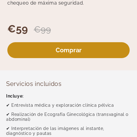
Medicina General
chequeo de máxima seguridad.
Medicina Interna
Medicina Tradicional
€59
Medicina y Terapias Complementarias
€99
Nutrición
Oftalmología
Comprar
Otorrinolaringología
Pediatría
Podología
Reumatología
Servicios incluidos
Test Rápidos
Unidad del Dolor
Incluye:
Revisiones
✔ Entrevista médica y exploración clínica pélvica
Psicología y Terapias
✔ Realización de Ecografía Ginecológica (transvaginal o
abdominal)
Radiología
✔ Interpretación de las imágenes al instante,
Traumatología
diagnóstico y pautas