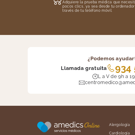
Adquiere la prueba médica que necesit
pocos clics, ya sea desde tu ordenador
través de tu teléfono móvil.
¿Podemos ayudar
934 
Llamada gratuita
L a V de 9h a 1
centromedico@amedi
Alergología
Cardiología