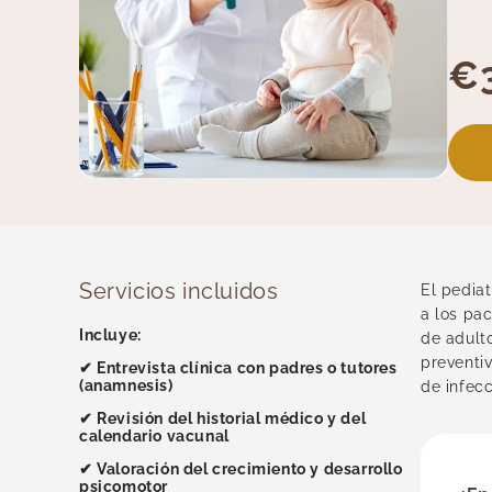
€
Servicios incluidos
El pedia
a los pa
Incluye:
de adult
preventiv
✔ Entrevista clínica con padres o tutores
(anamnesis)
de infecc
✔ Revisión del historial médico y del
calendario vacunal
✔ Valoración del crecimiento y desarrollo
psicomotor