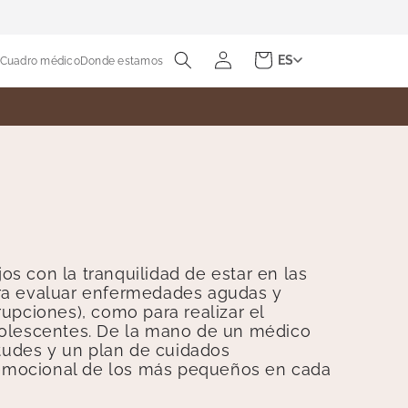
Iniciar
Carrito
ES
Cuadro médico
Donde estamos
sesión
jos con la tranquilidad de estar en las
ara evaluar enfermedades agudas y
upciones), como para realizar el
dolescentes. De la mano de un médico
etudes y un plan de cuidados
y emocional de los más pequeños en cada