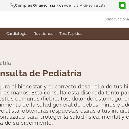
Compras Online:
934 553 500
L a V de 10h a 18h
Cómo funciona
Cardiología
Revisiones
Test Ràpidos
atría
nsulta de Pediatría
ura el bienestar y el correcto desarrollo de tus hi
res manos. Esta consulta está diseñada tanto p
stias comunes (fiebre, tos, dolor de estómago, er
imiento de la salud general de bebés, niños y a
cialista, obtendrás respuestas claras a tus inqui
onalizado para proteger la salud física, mental 
a de su crecimiento.