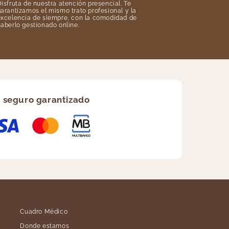
isfruta de nuestra atención presencial. Te
arantizamos el mismo trato profesional y la
excelencia de siempre, con la comodidad de
aberlo gestionado online.
 seguro garantizado
Cuadro Médico
Donde estamos