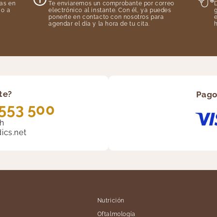
as en
Te enviaremos un comprobante por correo
D
 o a
electrónico al instante. Con él, ya puedes
g
ponerte en contacto con nosotros para
agendar el día y la hora de tu cita.
h
te?
Pago
553 500
9h
cs.net
Nutrición
Oftalmología