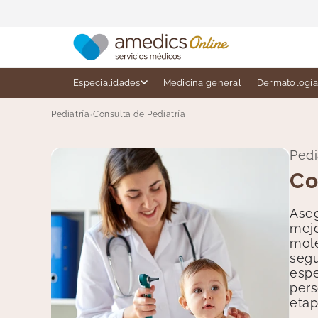
Ir
directamente
al contenido
Especialidades
Medicina general
Dermatología
Pediatría
›
Consulta de Pediatría
Pedi
Co
Aseg
mejo
mole
segu
espe
pers
etap