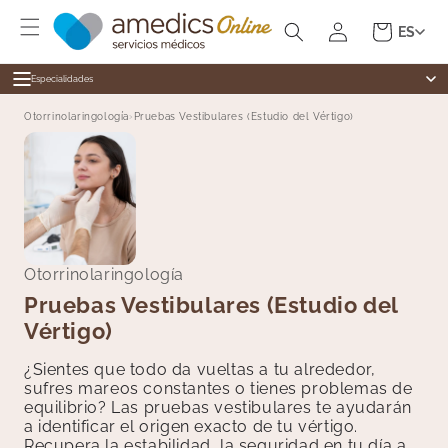
Ir
Iniciar
directamente
Carrito
ES
al contenido
sesión
Especialidades
Especialidades
Otorrinolaringología
›
Pruebas Vestibulares (Estudio del Vértigo)
Alergología
Medicina general
Cardiología
Dermatología
Cirugía General
Cardiología
Dermatología
Revisiones
Digestivo
Otorrinolaringología
Test Ràpidos
Endocrinología
Pruebas Vestibulares (Estudio del
Enfermería
Vértigo)
Ginecología
Medicina Estética
¿Sientes que todo da vueltas a tu alrededor,
sufres mareos constantes o tienes problemas de
Fisioterapia
equilibrio? Las pruebas vestibulares te ayudarán
Hematología
a identificar el origen exacto de tu vértigo.
Recupera la estabilidad, la seguridad en tu día a