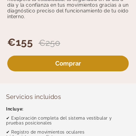
Medicina General
día y la confianza en tus movimientos gracias a un
Medicina Interna
diagnóstico preciso del funcionamiento de tu oído
interno.
Medicina Tradicional
Medicina y Terapias Complementarias
Nutrición
€155
€250
Oftalmología
Otorrinolaringología
Pediatría
Comprar
Podología
Reumatología
Test Rápidos
Unidad del Dolor
Servicios incluidos
Revisiones
Incluye:
Psicología y Terapias
✔ Exploración completa del sistema vestibular y
Radiología
pruebas posicionales
Traumatología
✔ Registro de movimientos oculares