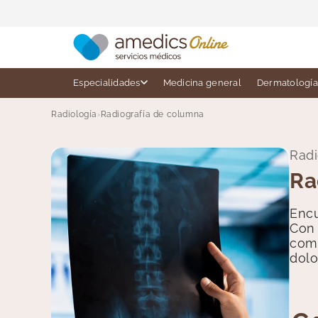
Ir
directamente
al contenido
Especialidades
Medicina general
Dermatología
Radiología
›
Radiografía de columna
Radi
Ra
Encu
Con 
como
dolo