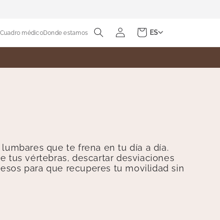
Iniciar
Carrito
ES
Cuadro médico
Donde estamos
sesión
lumbares que te frena en tu día a día.
e tus vértebras, descartar desviaciones
esos para que recuperes tu movilidad sin