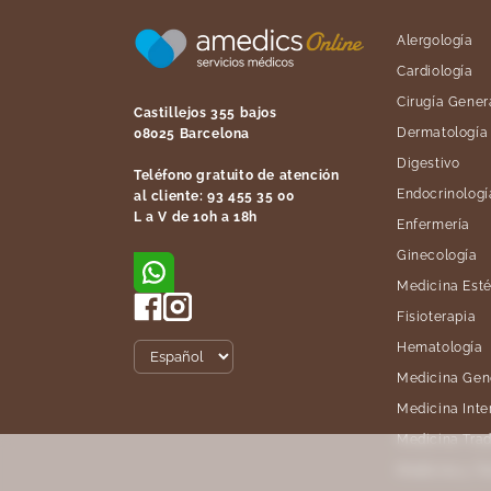
Alergología
Cardiología
Cirugía Gener
Castillejos 355 bajos
Dermatología
08025 Barcelona
Digestivo
Teléfono gratuito de atención
Endocrinologí
al cliente: 93 455 35 00
L a V de 10h a 18h
Enfermería
Ginecología
Medicina Esté
Fisioterapia
Hematología
Medicina Gen
Medicina Inte
Medicina Trad
Medicina y T