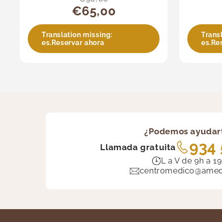
€65,00
Translation missing:
Trans
es.Reservar ahora
es.Re
¿Podemos ayudar
934 
Llamada gratuita
L a V de 9h a 1
centromedico@amedi