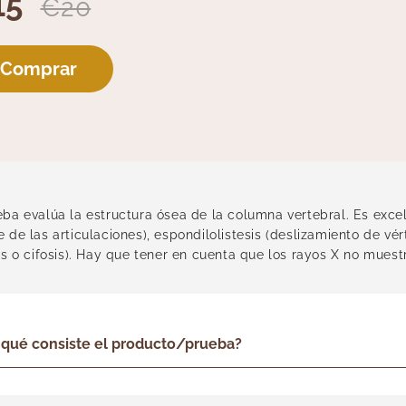
15
€20
Comprar
ba evalúa la estructura ósea de la columna vertebral. Es excele
 de las articulaciones), espondilolistesis (deslizamiento de v
is o cifosis). Hay que tener en cuenta que los rayos X no muestr
 qué consiste el producto/prueba?