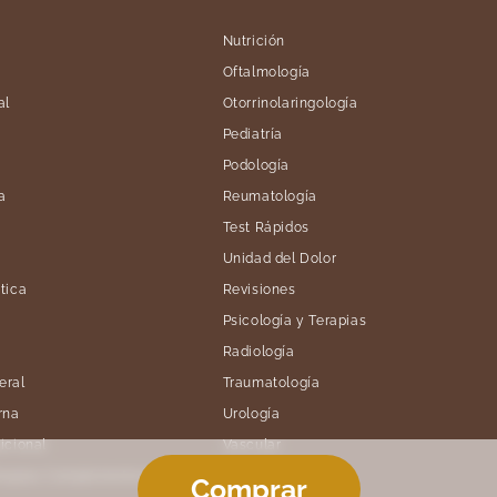
Nutrición
Oftalmología
al
Otorrinolaringología
Pediatría
Podología
a
Reumatología
Test Rápidos
Unidad del Dolor
tica
Revisiones
Psicología y Terapias
Radiología
eral
Traumatología
rna
Urología
icional
Vascular
erapias Complementarias
Comprar