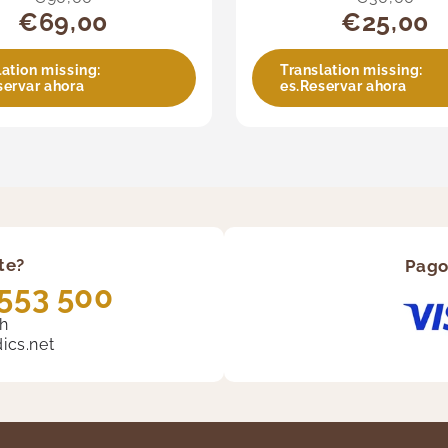
€69,00
€25,00
lation missing:
Translation missing:
servar ahora
es.Reservar ahora
te?
Pago
553 500
9h
cs.net