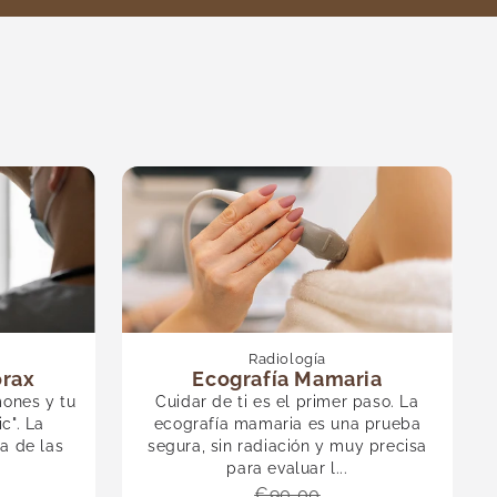
Radiología
órax
Ecografía Mamaria
mones y tu
Cuidar de ti es el primer paso. La
c". La
ecografía mamaria es una prueba
na de las
segura, sin radiación y muy precisa
.
para evaluar l...
€90,00