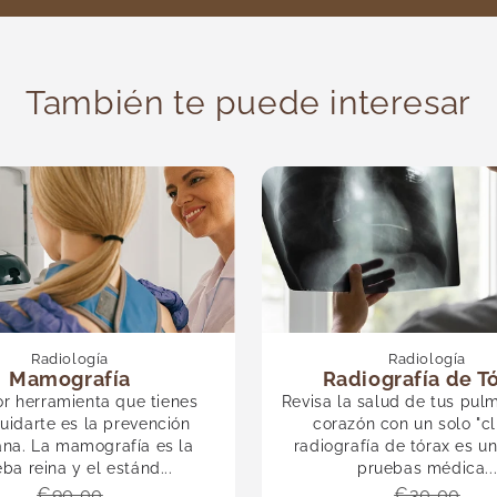
También te puede interesar
Radiología
Radiología
Mamografía
Radiografía de T
r herramienta que tienes
Revisa la salud de tus pul
uidarte es la prevención
corazón con un solo "cli
na. La mamografía es la
radiografía de tórax es u
ba reina y el estánd...
pruebas médica..
€90,00
€30,00