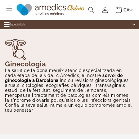
Ir
Iniciar
directamente
Carrito
CA
al contenido
sesión
Especialitats
Especialitats
Al·lergologia
Medicina general
Cardiologia
Dermatologia
Cirurgia General
Ginecologia
Cardiologia
Dermatologia
La salut de la dona mereix atenció especialitzada en
cada etapa de la vida. A Amedics, el nostre
servei de
Revisions
Digestiu
ginecologia a Barcelona
inclou revisions ginecològiques
anuals, citologies, ecografies pèlviques i transvaginals,
Tests Ràpids
Endocrinologia
estudi de la fertilitat, seguiment de l'embaràs,
menopausa i tractament de patologies com els miomes,
Infermeria
la síndrome d'ovaris poliquístics o les infeccions genitals.
Ginecologia
Confia la teva salut íntima a un equip compromès amb el
teu benestar.
Medicina Estètica
Fisioteràpia
Hematologia