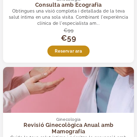
Urologia
Consulta amb Ecografia
Vascular
Obtingues una visió completa i detallada de la teva
salut íntima en una sola visita. Combinant l'experiència
Veure-les totes
clínica de l'especialista am...
€99
€59
Reservar ara
Ginecologia
Revisió Ginecològica Anual amb
Mamografia