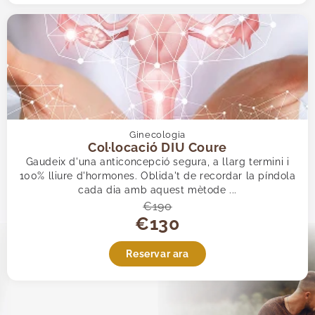
Ginecologia
Col·locació DIU Coure
Gaudeix d'una anticoncepció segura, a llarg termini i
100% lliure d'hormones. Oblida't de recordar la píndola
cada dia amb aquest mètode ...
€190
€130
Reservar ara