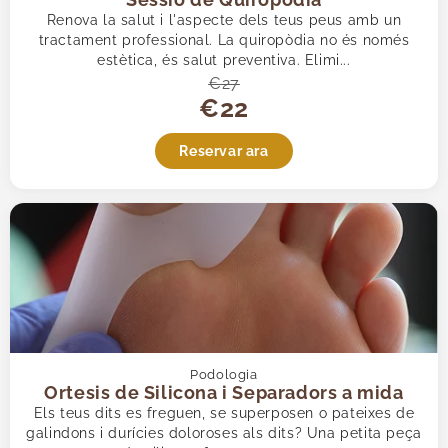
Urologia
Renova la salut i l'aspecte dels teus peus amb un
Vascular
tractament professional. La quiropòdia no és només
Veure-les totes
estètica, és salut preventiva. Elimi...
€27
€22
Reservar ara
Podologia
Ortesis de Silicona i Separadors a mida
Els teus dits es freguen, se superposen o pateixes de
galindons i durícies doloroses als dits? Una petita peça