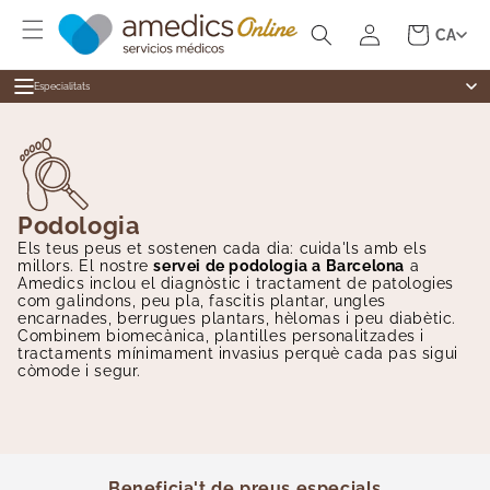
Ir
Iniciar
directamente
Carrito
CA
al contenido
sesión
Especialitats
Especialitats
Al·lergologia
Medicina general
Cardiologia
Dermatologia
Cirurgia General
Podologia
Cardiologia
Dermatologia
Els teus peus et sostenen cada dia: cuida'ls amb els
millors. El nostre
servei de podologia a Barcelona
a
Revisions
Digestiu
Amedics inclou el diagnòstic i tractament de patologies
com galindons, peu pla, fascitis plantar, ungles
Tests Ràpids
Endocrinologia
encarnades, berrugues plantars, hèlomas i peu diabètic.
Combinem biomecànica, plantilles personalitzades i
Infermeria
tractaments mínimament invasius perquè cada pas sigui
Ginecologia
còmode i segur.
Medicina Estètica
Fisioteràpia
Hematologia
Beneficia't de preus especials