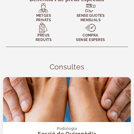
Medicina General
Medicina Interna
METGES
SENSE QUOTES
Medicina Tradicional
PRIVATS
MENSUALS
Medicina i Teràpies Complementàries
Nutrició
PREUS
COMPRA
REDUÏTS
SENSE ESPERES
Oftalmologia
Otorrinolaringologia
Pediatria
Consultes
Podologia
Reumatologia
Tests Ràpids
Unitat del Dolor
Revisions
Psicologia i Teràpies
Radiologia
Traumatologia
Podologia
Sessió de Quiropòdia