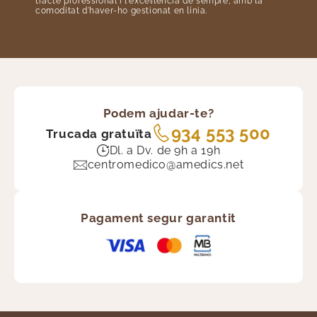
tracte professional i l'excel·lència de sempre, amb la
comoditat d'haver-ho gestionat en línia.
Podem ajudar-te?
934 553 500
Trucada gratuïta
Dl. a Dv. de 9h a 19h
centromedico@amedics.net
Pagament segur garantit