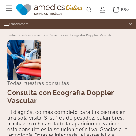
Ir
Iniciar
directamente
Carrito
ES
al contenido
sesión
Especialidades
Especialidades
Todas nuestras consultas
›
Consulta con Ecografía Doppler Vascular
Alergología
Medicina general
Cardiología
Dermatología
Cirugía General
Cardiología
Dermatología
Revisiones
Digestivo
Todas nuestras consultas
Test Ràpidos
Endocrinología
Consulta con Ecografía Doppler
Enfermería
Vascular
Ginecología
Medicina Estética
El diagnóstico más completo para tus piernas en
una sola visita. Si sufres de pesadez, calambres,
Fisioterapia
hinchazón o has notado la aparición de varices,
Hematología
esta consulta es la solución definitiva. Gracias a la
tecnología Doppler integrada, el especialista