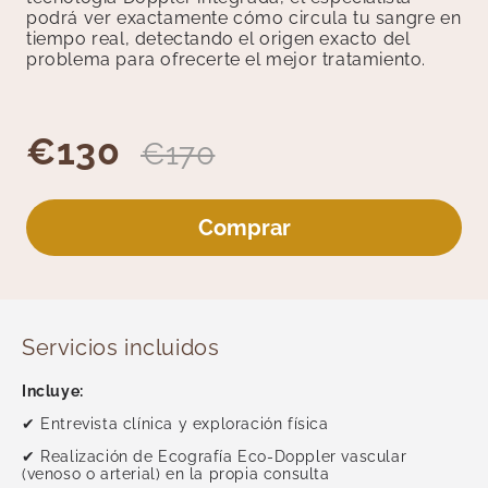
Medicina General
podrá ver exactamente cómo circula tu sangre en
Medicina Interna
tiempo real, detectando el origen exacto del
problema para ofrecerte el mejor tratamiento.
Medicina Tradicional
Medicina y Terapias Complementarias
Nutrición
€130
€170
Oftalmología
Otorrinolaringología
Pediatría
Comprar
Podología
Reumatología
Test Rápidos
Unidad del Dolor
Servicios incluidos
Revisiones
Incluye:
Psicología y Terapias
✔ Entrevista clínica y exploración física
Radiología
✔ Realización de Ecografía Eco-Doppler vascular
Traumatología
(venoso o arterial) en la propia consulta