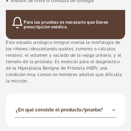
✔ Análisis de orina ni consulta de urología
Urología
Vascular
Ver todas
Para las pruebas es necesario que lleves
prescripción médica.
Este estudio urológico integral evalúa la morfología de
los riñones (descartando quistes, tumores o cálculos
renales), el volumen y vaciado de la vejiga urinaria, y el
tamaño de la próstata. Es esencial para el diagnóstico
de la Hiperplasia Benigna de Próstata (HBP), una
condición muy común en hombres adultos que dificulta
la micción.
¿En qué consiste el producto/prueba?