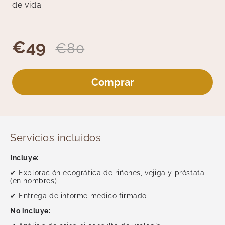
Medicina General
de vida.
Medicina Interna
Medicina Tradicional
€49
Medicina y Terapias Complementarias
€80
Nutrición
Oftalmología
Comprar
Otorrinolaringología
Pediatría
Podología
Reumatología
Servicios incluidos
Test Rápidos
Unidad del Dolor
Incluye:
Revisiones
✔ Exploración ecográfica de riñones, vejiga y próstata
(en hombres)
Psicología y Terapias
✔ Entrega de informe médico firmado
Radiología
No incluye:
Traumatología