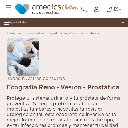
Ir
Iniciar
directamente
Carrito
ES
al contenido
sesión
Especialidades
Especialidades
Todas nuestras consultas
›
Ecografía Reno - Vésico - Prostática
Alergología
Medicina general
Cardiología
Dermatología
Cirugía General
Cardiología
Dermatología
Revisiones
Digestivo
Todas nuestras consultas
Test Ràpidos
Endocrinología
Ecografía Reno - Vésico - Prostática
Enfermería
Ginecología
Protege tu sistema urinario y tu próstata de forma
preventiva. Si tienes problemas al orinar,
Medicina Estética
molestias lumbares o necesitas tu revisión
Fisioterapia
urológica anual, esta ecografía no invasiva es la
mejor forma de detectar alteraciones a tiempo,
Hematología
evitar infecciones crónicas y mantener tu calidad